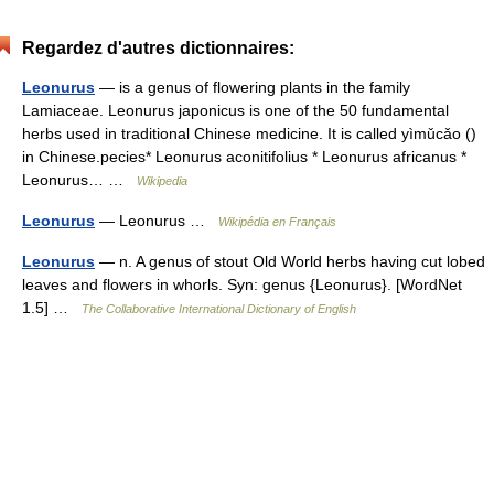
Regardez d'autres dictionnaires:
Leonurus
— is a genus of flowering plants in the family
Lamiaceae. Leonurus japonicus is one of the 50 fundamental
herbs used in traditional Chinese medicine. It is called yìmǔcǎo ()
in Chinese.pecies* Leonurus aconitifolius * Leonurus africanus *
Leonurus… …
Wikipedia
Leonurus
— Leonurus …
Wikipédia en Français
Leonurus
— n. A genus of stout Old World herbs having cut lobed
leaves and flowers in whorls. Syn: genus {Leonurus}. [WordNet
1.5] …
The Collaborative International Dictionary of English