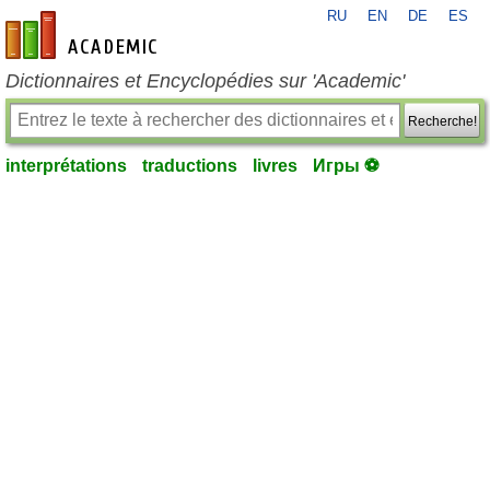
RU
EN
DE
ES
fr-academic.com
Dictionnaires et Encyclopédies sur 'Academic'
Recherche!
interprétations
traductions
livres
Игры ⚽