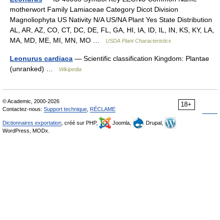
motherwort Family Lamiaceae Category Dicot Division
Magnoliophyta US Nativity N/A US/NA Plant Yes State Distribution
AL, AR, AZ, CO, CT, DC, DE, FL, GA, HI, IA, ID, IL, IN, KS, KY, LA,
MA, MD, ME, MI, MN, MO …
USDA Plant Characteristics
Leonurus cardiaca
— Scientific classification Kingdom: Plantae
(unranked) …
Wikipedia
© Academic, 2000-2026
18+
Contactez-nous:
Support technique
,
RÉCLAME
Dictionnaires exportation
, créé sur PHP,
Joomla,
Drupal,
WordPress, MODx.