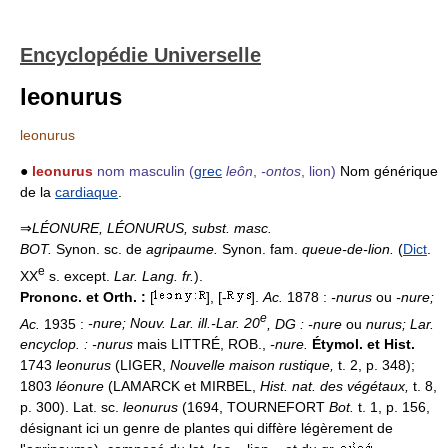
Encyclopédie Universelle
leonurus
leonurus
●
leonurus
nom masculin
(
grec
leôn
,
-ontos
, lion)
Nom générique
de la
cardiaque
.
⇒
LÉONURE, LÉONURUS,
subst. masc.
BOT.
Synon. sc. de
agripaume.
Synon. fam.
queue-de-lion.
(
Dict
.
e
XX
s. except.
Lar. Lang. fr.
).
Prononc. et Orth. :
[
], [-
].
Ac.
1878 :
-nurus
ou
-nure;
e
Ac.
1935 :
-nure; Nouv. Lar. ill.-Lar. 20
, DG : -nure
ou
nurus; Lar.
encyclop. : -nurus
mais LITTRÉ, ROB.,
-nure.
Étymol. et Hist.
1743
leonurus
(LIGER,
Nouvelle maison rustique,
t. 2, p. 348);
1803
léonure
(LAMARCK et MIRBEL,
Hist. nat. des végétaux,
t. 8,
p. 300). Lat. sc.
leonurus
(1694, TOURNEFORT
Bot.
t. 1, p. 156,
désignant ici un genre de plantes qui diffère légèrement de