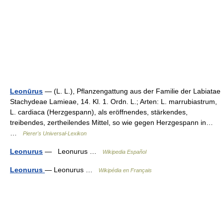
Leonūrus
— (L. L.), Pflanzengattung aus der Familie der Labiatae
Stachydeae Lamieae, 14. Kl. 1. Ordn. L.; Arten: L. marrubiastrum,
L. cardiaca (Herzgespann), als eröffnendes, stärkendes,
treibendes, zertheilendes Mittel, so wie gegen Herzgespann in…
…
Pierer's Universal-Lexikon
Leonurus
— Leonurus …
Wikipedia Español
Leonurus
— Leonurus …
Wikipédia en Français