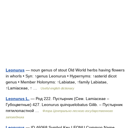
Leonurus
— noun genus of stout Old World herbs having flowers
in whorls • Syn: ↑genus Leonurus • Hypernyms: ↑asterid dicot
genus • Member Holonyms: ↑Labiatae, ↑family Labiatae,
↑Lamiaceae, ↑ …
Useful english dictionary
Leonurus L.
— Род 222. Пустырник (Сем. Lamiaceae –
Губоцветные) 427. Leonurus quinquelobatus Gilib. – Пустырник
пятилопастной …
Флора Центрально-лесного государственного
заповедника
Leonurus
— ID 46068 Symbol Key LEONU Common Name