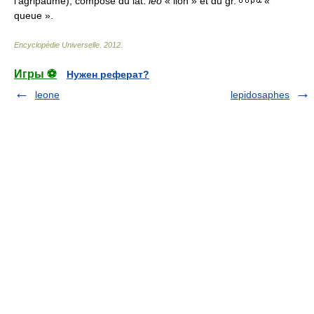
l'agripaume), composé du lat.
leo
« lion » et du gr.
«
queue ».
Encyclopédie Universelle
.
2012
.
Игры ⚽
Нужен реферат?
leone
lepidosaphes